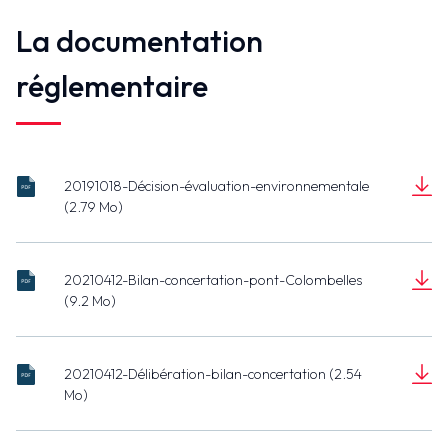
La documentation
réglementaire
20191018-Décision-évaluation-environnementale
Décision
(2.79 Mo)
du 28
Document
octobre
(2.79 Mo)
2019.pdf
20210412-Bilan-concertation-pont-Colombelles
Bilan
(9.2 Mo)
concertation
Document
Colombelles
(9.2 Mo)
1.pdf
20210412-Délibération-bilan-concertation (2.54
Délibération
Mo)
bilan 12 04
Document
21.pdf
(2.54 Mo)