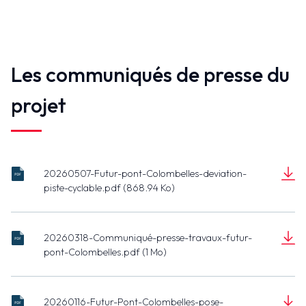
Les communiqués de presse du
projet
20260507-Futur-pont-Colombelles-deviation-
20260507-
piste-cyclable.pdf (868.94 Ko)
Futur-pont-
Document
Colombelles-
(868.94 Ko)
deviation-
20260318-Communiqué-presse-travaux-futur-
piste-
20260318-
pont-Colombelles.pdf (1 Mo)
cyclable.pdf
Communiqué-
Document
presse-travaux-
(1 Mo)
futur-pont-
20260116-Futur-Pont-Colombelles-pose-
Colombelles.pdf