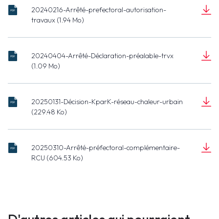
20240216-Arrêté-prefectoral-autorisation-
AP_2024 02
travaux (1.94 Mo)
16_PONT
Document
COLOMBELLES.pdf
(1.94 Mo)
20240404-Arrêté-Déclaration-préalable-trvx
DP-24-08-
(1.09 Mo)
ARRETE.pdf
Document
(1.09 Mo)
20250131-Décision-KparK-réseau-chaleur-urbain
KparK_2025
(229.48 Ko)
01
Document
31_RCU.pdf
(229.48 Ko)
20250310-Arrêté-préfectoral-complémentaire-
APC_2025
RCU (604.53 Ko)
03
Document
10_RCU.pdf
(604.53 Ko)