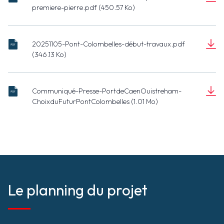
20260116-
premiere-pierre.pdf (450.57 Ko)
Futur-Pont-
Document
Colombelles-
(450.57 Ko)
pose-
20251105-Pont-Colombelles-début-travaux.pdf
premiere-
20251105-
(346.13 Ko)
pierre.pdf
Pont-
Document
Colombelles-
(346.13 Ko)
début-
Communiqué-Presse-PortdeCaenOuistreham-
travaux.pdf
PortDeCaenOuistreham-
ChoixduFuturPontColombelles (1.01 Mo)
ChoixDuFuturNouveauPontDeColombelles.pdf
Document
(1.01 Mo)
Le planning du projet