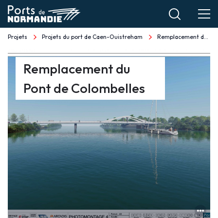
Aller
au
contenu
Projets
Projets du port de Caen-Ouistreham
Remplacement du Pont de Colombelles
Fil
principal
d'Ariane
Remplacement
Remplacement du
du
Pont de Colombelles
Pont
de
Colombelles