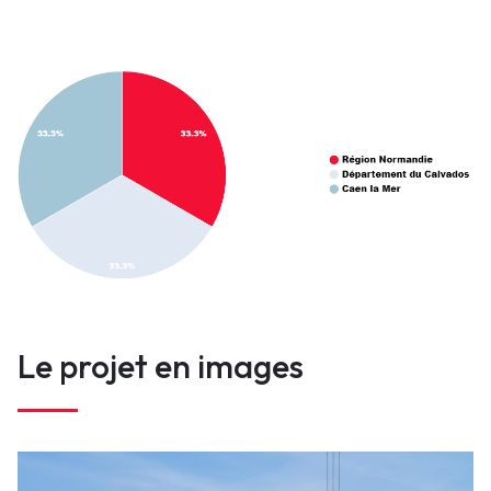
pieux.odt_signed.pdf
Port de Caen-Ouistreham
Horaires des ouvrages
Contact
contact@portsdenormandie.fr
Le projet en images