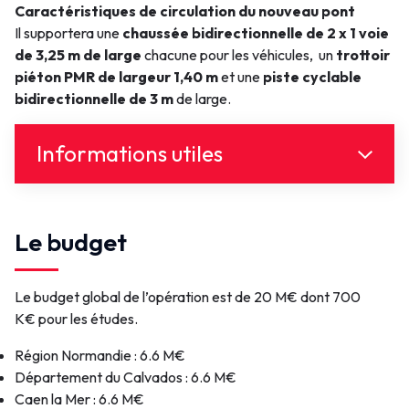
Caractéristiques de circulation du nouveau pont
Il supportera une
chaussée bidirectionnelle de 2 x 1 voie
de 3,25 m de large
chacune pour les véhicules, un
trottoir
piéton PMR de largeur 1,40 m
et une
piste cyclable
bidirectionnelle de 3 m
de large.
Informations utiles
Document(s)
Le budget
Cliquer pour télécharger
PortdeCaenOuistreham-arrêté-2025-
108 (323.35 Ko)
arrêté_2025_108_co_trav_eiffage
Le budget global de l’opération est de 20 M€ dont 700
Document
PortdeCaenOuistreham-arrêté-2025-
métal.pdf
K€ pour les études.
108-plan (3.4 Mo)
arrêté_2025_108_co_trav_eiffage
Document
26-11 Avis d'interdiction de navigation
métal_plan.pdf
Région Normandie : 6.6 M€
Battage pieux.odt_signed.pdf (3.23 Mo)
26-11 Avis
Département du Calvados : 6.6 M€
Document
d'interdiction de
Caen la Mer : 6.6 M€
Lien(s)
navigation Battage