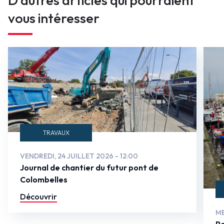
D'autres articles qui pourraient
vous intéresser
TRAVAUX
VENDREDI, 24 JUILLET 2026 - 12:00
Journal de chantier du futur pont de
Colombelles
Découvrir
ME
Po