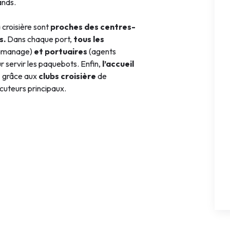
ands.
 croisière sont
proches des centres-
s.
Dans chaque port,
tous les
lamanage)
et portuaires
(agents
ur servir les paquebots. Enfin,
l’accueil
é
grâce aux
clubs croisière
de
cuteurs principaux.