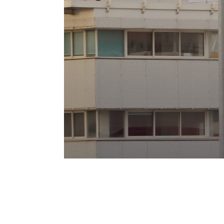
rjon
Faux