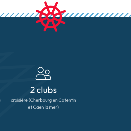
2 clubs
à
croisière (Cherbourg en Cotentin
et Caen la mer)