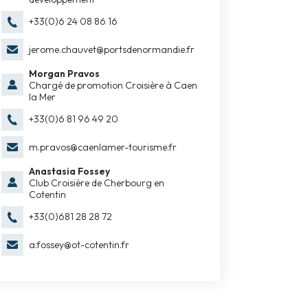
+33(0)6 24 08 86 16
jerome.chauvet@portsdenormandie.fr
Morgan Pravos
Chargé de promotion Croisière à Caen
la Mer
+33(0)6 81 96 49 20
m.pravos@caenlamer-tourisme.fr
Anastasia Fossey
Club Croisière de Cherbourg en
Cotentin
+33(0)681 28 28 72
a.fossey@ot-cotentin.fr