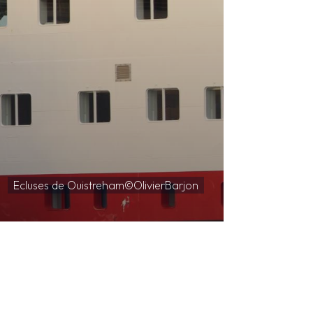
ière du Port de Cherbourg ® HervéDrouot