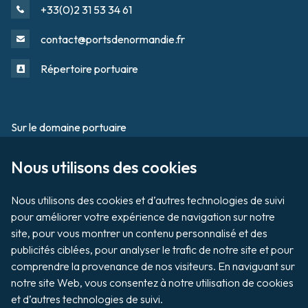
+33(0)2 31 53 34 61
contact@portsdenormandie.fr
Répertoire portuaire
Sur le domaine portuaire
Footer
Nous utilisons des cookies

Tournage / Prises de vues
Organiser un évènement
Nous utilisons des cookies et d’autres technologies de suivi 
pour améliorer votre expérience de navigation sur notre 
site, pour vous montrer un contenu personnalisé et des 
publicités ciblées, pour analyser le trafic de notre site et pour 
Vente aux enchères de biens
comprendre la provenance de nos visiteurs. En naviguant sur 
notre site Web, vous consentez à notre utilisation de cookies 
Payer ma facture
et d’autres technologies de suivi.