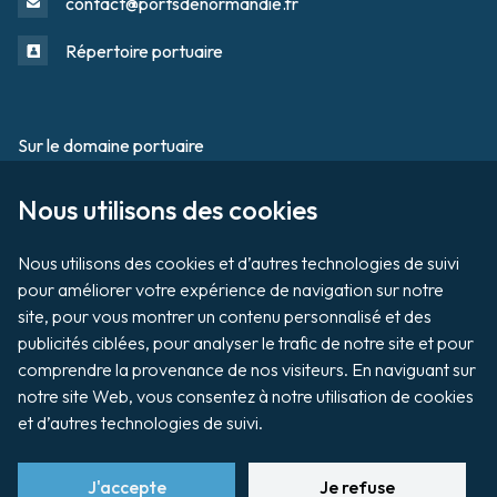
contact@portsdenormandie.fr
Répertoire portuaire
Sur le domaine portuaire
Footer
Nous utilisons des cookies

Tournage / Prises de vues
Organiser un évènement
Nous utilisons des cookies et d’autres technologies de suivi 
pour améliorer votre expérience de navigation sur notre 
site, pour vous montrer un contenu personnalisé et des 
publicités ciblées, pour analyser le trafic de notre site et pour 
Vente aux enchères de biens
comprendre la provenance de nos visiteurs. En naviguant sur 
notre site Web, vous consentez à notre utilisation de cookies 
Payer ma facture
et d’autres technologies de suivi.
J'accepte
Je refuse