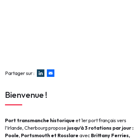
Partager sur :
Bienvenue !
Port transmanche historique
et 1er port français vers
l’Irlande, Cherbourg propose
jusqu’à 3 rotations par jour :
P
oole
,
Portsmouth et Rosslare
avec
Brittany Ferries,