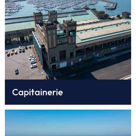
La Capitainerie
organise l’accueil, le placement à quai et les
mouvements des navires dans le port, assure
la surveillance et la sécurité du port et des
installations, dispose du pouvoir
réglementaire et de police.
Capitainerie
Brittany Ferries
(1 à 3 rotations/jr - Poole et Portsmouth)