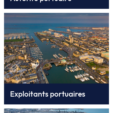
Cherbourg Port
exploite les activités pêche, commerce, EMR,
croisière et transmanche
Cherbourg en Cotentin exploite
le Port de plaisance Chantereyne
Nous exploitons
la réparation navale et nautique
et commercialisons
une partie du foncier
Exploitants portuaires