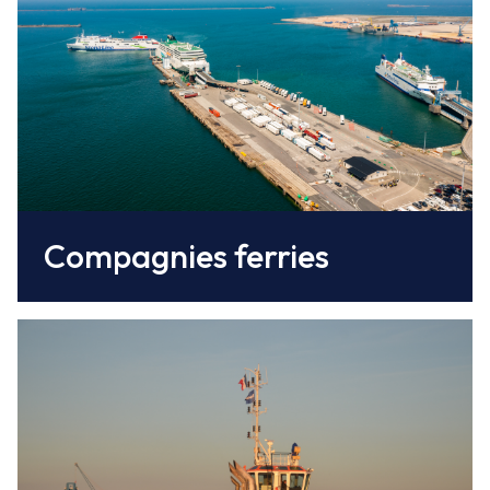
Irish Ferries
(3 à 4 rotations/sem - Dublin)
Compagnies ferries
Il est assuré par
Normandie Tug services