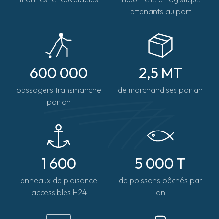
attenants au port
Contact(s)
Jérôme Chauvet
Directeur du développement et de la Promotion
+33(0) 6 24 08 86 16
600 000
2,5 MT
jerome.chauvet@portsdenormandie.fr
passagers transmanche
de marchandises par an
par an
1 600
5 000 T
anneaux de plaisance
de poissons pêchés par
accessibles H24
an