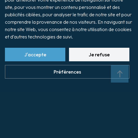
Pilotage
site, pour vous montrer un contenu personnalisé et des 
publicités ciblées, pour analyser le trafic de notre site et pour 
comprendre la provenance de nos visiteurs. En naviguant sur 
notre site Web, vous consentez à notre utilisation de cookies 
et d’autres technologies de suivi.
Les agents maritimes représentent
l'armateur ou l'affréteur lors de son escale.
J'accepte
Je refuse
Cherbourg Manutention
Préférences
Humann & Taconet
Maritime Kuhn
Sea Invest
Worms
Agents maritimes