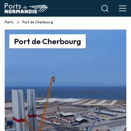
Aller
au
contenu
Ports
Port de Cherbourg
Fil
principal
d'Ariane
Port
Port de Cherbourg
de
Cherbourg