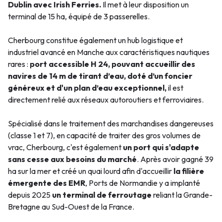
Dublin avec Irish Ferries
.
Il met à leur disposition u
n
terminal de 15 ha, équipé de 3 passerelles.
Cherbourg constitue également un hub logistique et
industriel avancé en Manche aux caractéristiques nautiques
rares :
port accessible H 24, pouvant accueillir des
navires de 14 m de tirant d’eau, doté d’un foncier
généreux et d'un plan d’eau exceptionnel,
il est
directement relié aux réseaux autoroutiers et ferroviaires.
Spécialisé dans le traitement des marchandises dangereuses
(classe 1 et 7), en capacité de traiter des gros volumes de
vrac, Cherbourg, c'est également
un port qui s'adapte
sans cesse aux besoins du marché
. Après avoir gagné 39
ha sur la mer et créé un quai lourd afin d'accueillir
la filière
émergente des EMR
, Ports de Normandie y a implanté
depuis 2025
un terminal de ferroutage
reliant la Grande-
Bretagne au Sud-Ouest de la France.