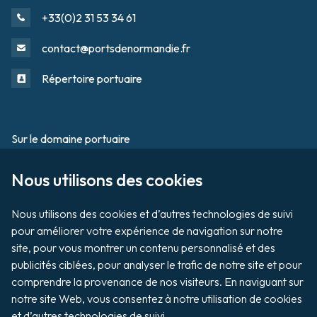
+33(0)2 31 53 34 61
contact@portsdenormandie.fr
Répertoire portuaire
Sur le domaine portuaire
Footer
Nous utilisons des cookies

Tournage / Prises de vues
Organiser un évènement
Nous utilisons des cookies et d’autres technologies de suivi 
pour améliorer votre expérience de navigation sur notre 
site, pour vous montrer un contenu personnalisé et des 
publicités ciblées, pour analyser le trafic de notre site et pour 
Vente aux enchères de biens
comprendre la provenance de nos visiteurs. En naviguant sur 
notre site Web, vous consentez à notre utilisation de cookies 
Payer ma facture
et d’autres technologies de suivi.