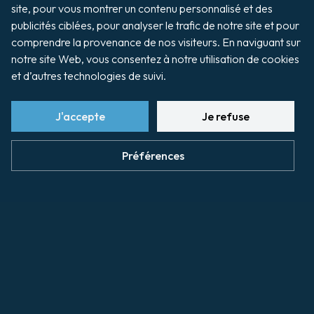
site, pour vous montrer un contenu personnalisé et des 
Les agents maritimes représentent
publicités ciblées, pour analyser le trafic de notre site et pour 
l'armateur ou l'affréteur lors de son escale.
comprendre la provenance de nos visiteurs. En naviguant sur 
notre site Web, vous consentez à notre utilisation de cookies 
et d’autres technologies de suivi.
Humann & Taconet
J'accepte
Je refuse
Pro Maritime
Préférences
Agents maritimes
Les opérations de
chargement/déchargement des navires sont