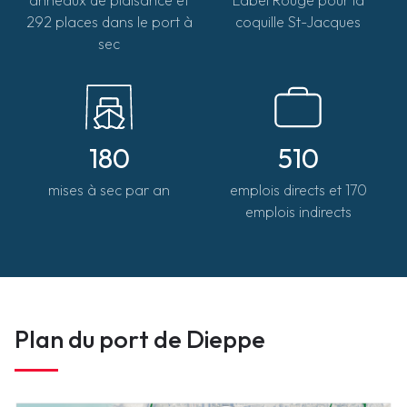
jerome.chauvet@portsdenormandie.fr
292 places dans le port à
coquille St-Jacques
sec
180
510
mises à sec par an
emplois directs et 170
emplois indirects
Plan du port de Dieppe