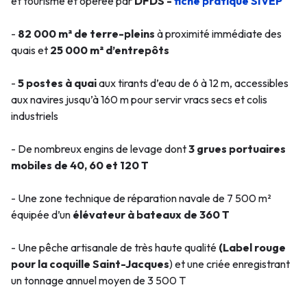
et tourisme et opérée par
DFDS -
fiche pratique SIVEP
-
82 000 m² de terre-pleins
à proximité immédiate des
quais et
25 000 m² d’entrepôts
-
5 postes à quai
aux tirants d’eau de 6 à 12 m, accessibles
aux navires jusqu’à 160 m pour servir vracs secs et colis
industriels
- De nombreux engins de levage dont
3 grues portuaires
mobiles de 40, 60 et 120 T
- Une zone technique de réparation navale de 7 500 m²
équipée d’un
élévateur à bateaux de 360 T
- Une pêche artisanale de très haute qualité
(Label rouge
pour la coquille Saint-Jacques
) et une criée enregistrant
un tonnage annuel moyen de 3 500 T