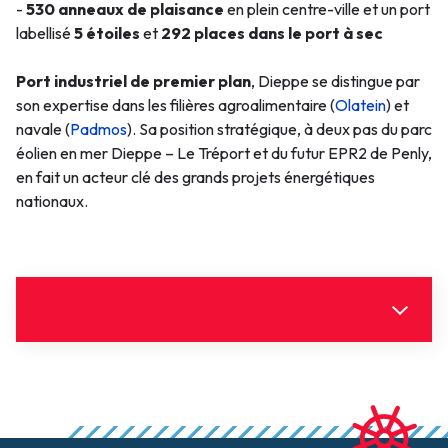
-
530 anneaux de plaisance
en plein centre-ville et un port
labellisé
5 étoiles
et
292 places dans le port à sec
Port industriel de premier plan
, Dieppe se distingue par
son expertise dans les filières agroalimentaire (
Olatein
) et
navale (
Padmos
). Sa position stratégique, à deux pas du parc
éolien en mer Dieppe – Le Tréport et du futur EPR2 de Penly,
en fait un acteur clé des grands projets énergétiques
nationaux.
Informations utiles
Document(s)
Cliquez pour télécharger