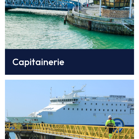
la surveillance et la sécurité du port et des
installations, dispose du pouvoir
réglementaire et de police.
Capitainerie
DFDS
propose jusqu’à 3 rotations quotidiennes à
destination de Newhaven.