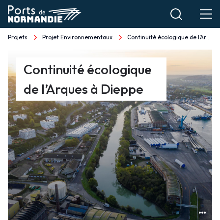
Aller
au
contenu
Projets
Projet Environnementaux
Continuité écologique de l’Arques à Dieppe
Fil
principal
d'Ariane
Continuité
Continuité écologique
écologique
de l’Arques à Dieppe
de
l’Arques
à
Dieppe