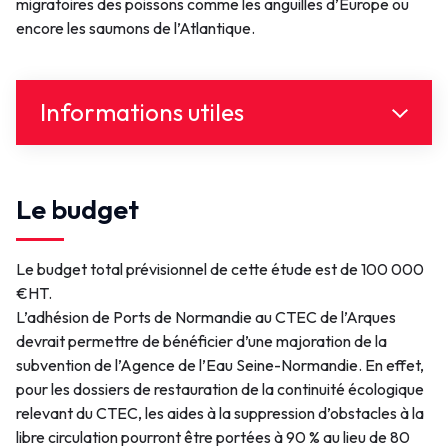
migratoires des poissons comme les anguilles d’Europe ou
encore les saumons de l’Atlantique.
Informations utiles
Lien(s)
Le budget
Syndicat du bassin versant de l'Arques
Agence de l'eau Seine-Normandie
Le budget total prévisionnel de cette étude est de 100 000
€HT.
Contact
L’adhésion de Ports de Normandie au CTEC de l’Arques
devrait permettre de bénéficier d’une majoration de la
contact@portsdenormandie.fr
subvention de l’Agence de l’Eau Seine-Normandie. En effet,
pour les dossiers de restauration de la continuité écologique
relevant du CTEC, les aides à la suppression d’obstacles à la
libre circulation pourront être portées à 90 % au lieu de 80