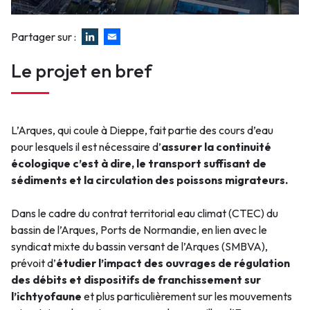
Faux
Partager sur :
Le projet en bref
L’Arques, qui coule à Dieppe, fait partie des cours d’eau
pour lesquels il est nécessaire d’
assurer la continuité
écologique c’est à dire, le transport suffisant de
sédiments et la circulation des poissons migrateurs.
Dans le cadre du contrat territorial eau climat (CTEC) du
bassin de l’Arques, Ports de Normandie, en lien avec le
syndicat mixte du bassin versant de l’Arques (SMBVA),
prévoit d’
étudier l’impact des ouvrages
de régulation
des débits et dispositifs de franchissement sur
l’ichtyofaune
et plus particulièrement sur les mouvements