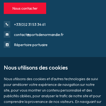
Nous contacter
+33(0)2 31 53 34 61
contact@portsdenormandie.fr
Répertoire portuaire
Sur le domaine portuaire
Footer
Nous utilisons des cookies

Tournage / Prises de vues
Nous utilisons des cookies et d’autres technologies de suivi 
pour améliorer votre expérience de navigation sur notre 
Organiser un évènement
site, pour vous montrer un contenu personnalisé et des 
publicités ciblées, pour analyser le trafic de notre site et pour 
comprendre la provenance de nos visiteurs. En naviguant sur 