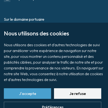
Sur le domaine portuaire
Footer
Nous utilisons des cookies

Tournage / Prises de vues
Organiser un évènement
Nous utilisons des cookies et d’autres technologies de suivi 
pour améliorer votre expérience de navigation sur notre 
site, pour vous montrer un contenu personnalisé et des 
publicités ciblées, pour analyser le trafic de notre site et pour 
Vente aux enchères de biens
comprendre la provenance de nos visiteurs. En naviguant sur 
notre site Web, vous consentez à notre utilisation de cookies 
Payer ma facture
et d’autres technologies de suivi.
J'accepte
Je refuse
footer
Préférences cookies
Plan du site
Mentions légales
Préférences
Politique de confidentialité
Charte graphique