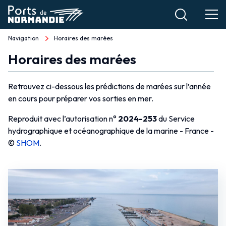
Aller
au
contenu
Navigation
Horaires des marées
Fil
principal
Horaires des marées
d'Ariane
Horaires
des
Retrouvez ci-dessous les prédictions de marées sur l’année
en cours pour préparer vos sorties en mer.
marées
Reproduit avec l’autorisation n°
2024-253
du Service
hydrographique et océanographique de la marine - France -
©
SHOM
.