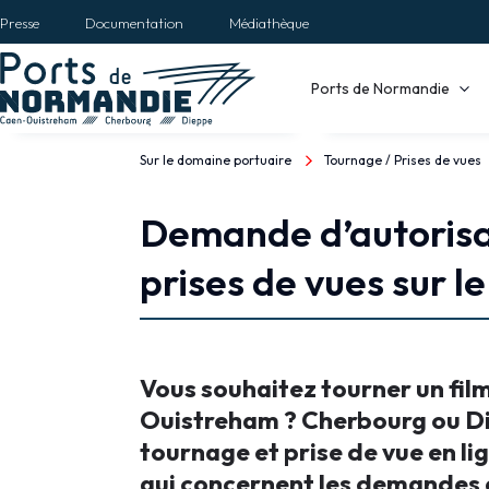
Aller
Presse
Documentation
Médiathèque
au
contenu
Main
Ports de Normandie
principal
navigation
Sur le domaine portuaire
Tournage / Prises de vues
Fil
d'Ariane
Demande d’autorisa
Tournage
prises de vues sur 
/
Prises
de
Vous souhaitez tourner un fil
Ouistreham ? Cherbourg ou Die
vues
tournage et prise de vue en li
qui concernent les demandes d