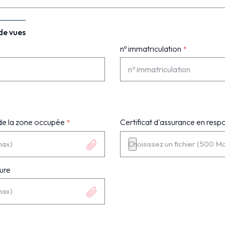
 de vues
nº immatriculation
 de la zone occupée
Certificat d'assurance en respon
max)
Choisissez un fichier (500 M
ure
max)