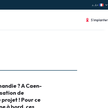
S'implanter
rmandie ? A Caen-
isation de
projet ! Pour ce
ne à bord, ces