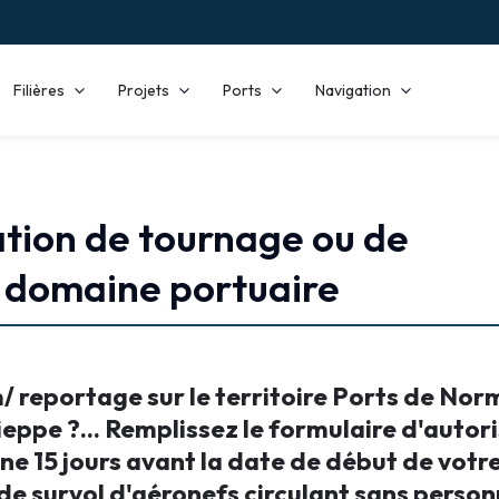
Filières
Projets
Ports
Navigation
tion de tournage ou de
le domaine portuaire
m/ reportage sur le territoire Ports de No
ppe ?... Remplissez le formulaire d'autor
gne
15 jours
avant la date de début de votre 
e survol d'aéronefs circulant sans person