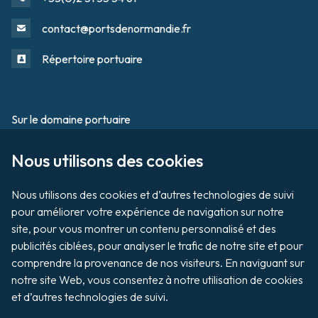
contact@portsdenormandie.fr
Répertoire portuaire
Sur le domaine portuaire
Footer
Nous utilisons des cookies

Tournage / Prises de vues
Organiser un évènement
Nous utilisons des cookies et d’autres technologies de suivi 
pour améliorer votre expérience de navigation sur notre 
site, pour vous montrer un contenu personnalisé et des 
publicités ciblées, pour analyser le trafic de notre site et pour 
Vente aux enchères de biens
comprendre la provenance de nos visiteurs. En naviguant sur 
notre site Web, vous consentez à notre utilisation de cookies 
Payer ma facture
et d’autres technologies de suivi.