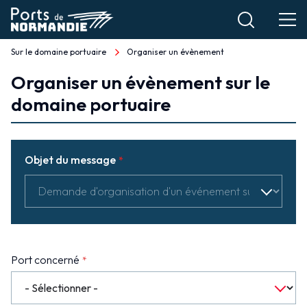
Aller
au
contenu
Sur le domaine portuaire
Organiser un évènement
Fil
principal
Organiser un évènement sur le
d'Ariane
Organiser
domaine portuaire
un
évènement
Objet du message
Port concerné