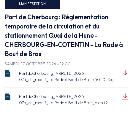
Faux
MANIFESTATION
Port de Cherbourg : Réglementation
temporaire de la circulation et du
stationnement Quai de la Hune -
CHERBOURG-EN-COTENTIN - La Rade à
Bout de Bras
SAMEDI, 17 OCTOBRE 2026 - 12:00
PortdeCherbourg_ARRETE_2026-
ARRETE_2026-
076_ch_manif_La Rade à Bout de Bras (501.01 Ko)
076_ch_manif_La
Document
Rade à Bout de
(501.01 Ko)
Bras.pdf
PortdeCherbourg_ARRETE_2026-
ARRETE_2026-
076_ch_manif_La Rade à Bout de Bras_plan (2.53
076_ch_manif_La
Mo)
Document
Rade à Bout de
(2.53 Mo)
Bras_plan.pdf