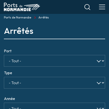
Aller
au
contenu
Ports de Normandie
Arrêtés
Fil
principal
Arrêtés
d'Ariane
Port
Type
Année