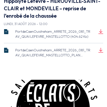
Hippolyte Lefèvre – HEROUVILLE-SAINT-
CLAIR et MONDEVILLE – reprise de
l’enrobé de la chaussée
LUNDI, 31 AOÛT 2026 - 12:00
PortdeCaenOuistreham_ARRETE_2026_081_TR
ARRETE_2026_081_CO_TRAV_QUAI
AV_QUAI LEFEVRE_MASTELLOTTO (404.62 Ko)
LEFEVRE_MASTELLOTTO.pdf
Document
(404.62 Ko)
PortdeCaenOuistreham_ARRETE_2026_081_TR
ARRETE_2026_081_CO_TRAV_QUAI
AV_QUAI LEFEVRE_MASTELLOTTO_PLAN
LEFEVRE_MASTELLOTTO_PLAN.pdf
(205.25 Ko)
Document
(205.25 Ko)