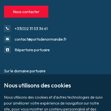
Nous contacter
+33(0)2 31 53 34 61
contact@portsdenormandie.fr
Répertoire portuaire
Sur le domaine portuaire
Footer
Nous utilisons des cookies

Tournage / Prises de vues
Organiser un évènement
Nous utilisons des cookies et d’autres technologies de suivi 
pour améliorer votre expérience de navigation sur notre 
site, pour vous montrer un contenu personnalisé et des 