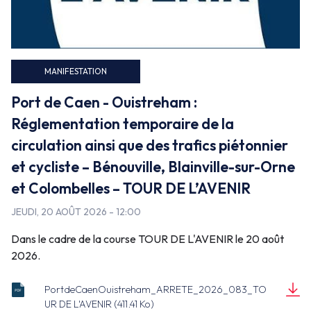
Faux
MANIFESTATION
Port de Caen - Ouistreham :
Réglementation temporaire de la
circulation ainsi que des trafics piétonnier
et cycliste – Bénouville, Blainville-sur-Orne
et Colombelles – TOUR DE L’AVENIR
JEUDI, 20 AOÛT 2026 - 12:00
Dans le cadre de la course TOUR DE L'AVENIR le 20 août
2026.
PortdeCaenOuistreham_ARRETE_2026_083_TO
ARRETE_2026_083_CO_MANIF_TOUR
UR DE L'AVENIR (411.41 Ko)