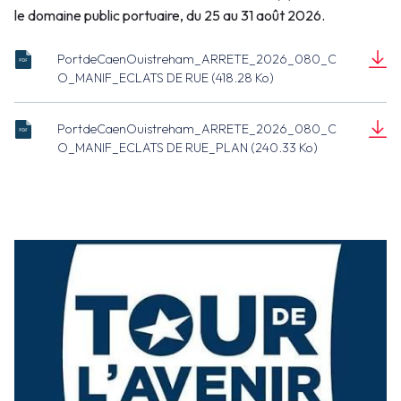
le domaine public portuaire, du 25 au 31 août 2026.
PortdeCaenOuistreham_ARRETE_2026_080_C
ARRETE_2026_080_CO_MANIF_ECLATS
O_MANIF_ECLATS DE RUE (418.28 Ko)
DE RUE.pdf
Document
(418.28 Ko)
PortdeCaenOuistreham_ARRETE_2026_080_C
ARRETE_2026_080_CO_MANIF_ECLATS
O_MANIF_ECLATS DE RUE_PLAN (240.33 Ko)
DE RUE_PLAN.pdf
Document
(240.33 Ko)