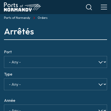
Skip
to
main
Ports of Normandy
Orders
Breadcrumb
content
Arrêtés
Port
Type
Année