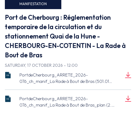
False
MANIFESTATION
Port de Cherbourg : Réglementation
temporaire de la circulation et du
stationnement Quai de la Hune -
CHERBOURG-EN-COTENTIN - La Rade à
Bout de Bras
SATURDAY, 17 OCTOBER 2026 - 12:00
PortdeCherbourg_ARRETE_2026-
ARRETE_2026-
076_ch_manif_La Rade à Bout de Bras (501.01
076_ch_manif_La
KB)
Document
Rade à Bout de
(501.01 KB)
Bras.pdf
PortdeCherbourg_ARRETE_2026-
ARRETE_2026-
076_ch_manif_La Rade à Bout de Bras_plan (2.53
076_ch_manif_La
MB)
Document
Rade à Bout de
(2.53 MB)
Bras_plan.pdf