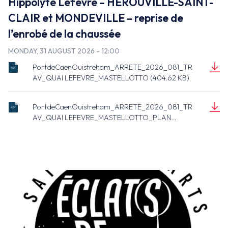
Hippolyte Lefèvre – HEROUVILLE-SAINT-
CLAIR et MONDEVILLE – reprise de
l’enrobé de la chaussée
MONDAY, 31 AUGUST 2026 - 12:00
PortdeCaenOuistreham_ARRETE_2026_081_TR
ARRETE_2026_081_CO_TRAV_QUAI
AV_QUAI LEFEVRE_MASTELLOTTO (404.62 KB)
LEFEVRE_MASTELLOTTO.pdf
Document
(404.62 KB)
PortdeCaenOuistreham_ARRETE_2026_081_TR
ARRETE_2026_081_CO_TRAV_QUAI
AV_QUAI LEFEVRE_MASTELLOTTO_PLAN
LEFEVRE_MASTELLOTTO_PLAN.pdf
(205.25 KB)
Document
(205.25 KB)