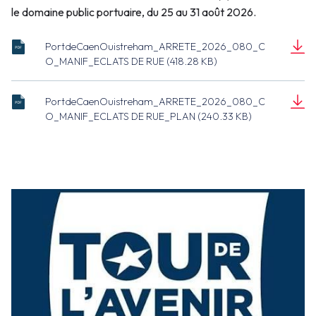
le domaine public portuaire, du 25 au 31 août 2026.
PortdeCaenOuistreham_ARRETE_2026_080_C
ARRETE_2026_080_CO_MANIF_ECLATS
O_MANIF_ECLATS DE RUE (418.28 KB)
DE RUE.pdf
Document
(418.28 KB)
PortdeCaenOuistreham_ARRETE_2026_080_C
ARRETE_2026_080_CO_MANIF_ECLATS
O_MANIF_ECLATS DE RUE_PLAN (240.33 KB)
DE RUE_PLAN.pdf
Document
(240.33 KB)