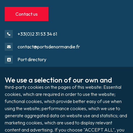
Contact us
+33(0)2 31 53 34 61
contact@portsdenormandie.fr
Port directory
We use a selection of our own and 
Port domain
Footer
third-party cookies on the pages of this website: Essential 
cookies, which are required in order to use the website; 
functional cookies, which provide better easy of use when 
Filming / Shooting
using the website; performance cookies, which we use to 
Organising an event
generate aggregated data on website use and statistics; and 
marketing cookies, which are used to display relevant 
content and advertising. If you choose "ACCEPT ALL", you 