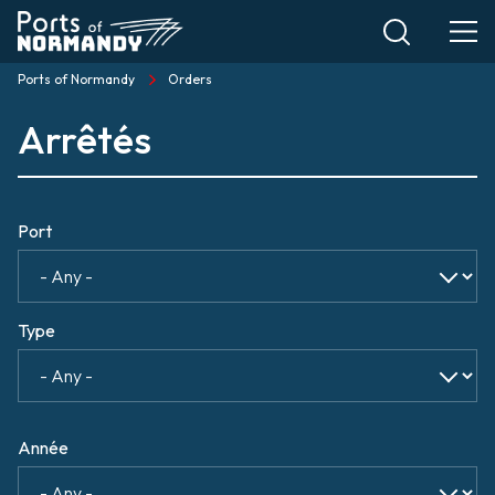
Skip
to
main
Ports of Normandy
Orders
Breadcrumb
content
Arrêtés
Port
Type
Année