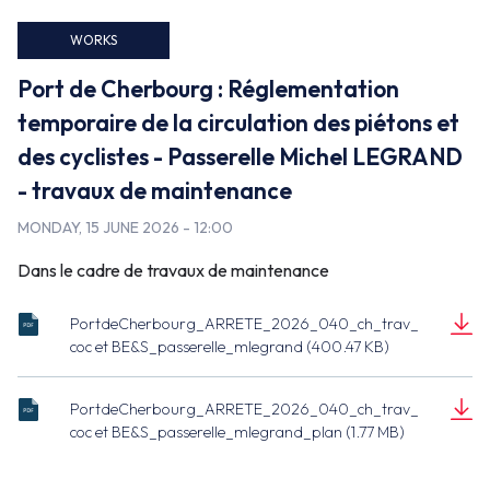
False
WORKS
Port de Cherbourg : Réglementation
temporaire de la circulation des piétons et
des cyclistes - Passerelle Michel LEGRAND
- travaux de maintenance
MONDAY, 15 JUNE 2026 - 12:00
Dans le cadre de travaux de maintenance
PortdeCherbourg_ARRETE_2026_040_ch_trav_
ARRETE_2026_040_ch_trav_coc
coc et BE&S_passerelle_mlegrand (400.47 KB)
et
Document
BE&S_passerelle_mlegrand.pdf
(400.47 KB)
PortdeCherbourg_ARRETE_2026_040_ch_trav_
ARRETE_2026_040_ch_trav_coc et
coc et BE&S_passerelle_mlegrand_plan (1.77 MB)
BE&S_passerelle_mlegrand_plan.pdf
Document
(1.77 MB)