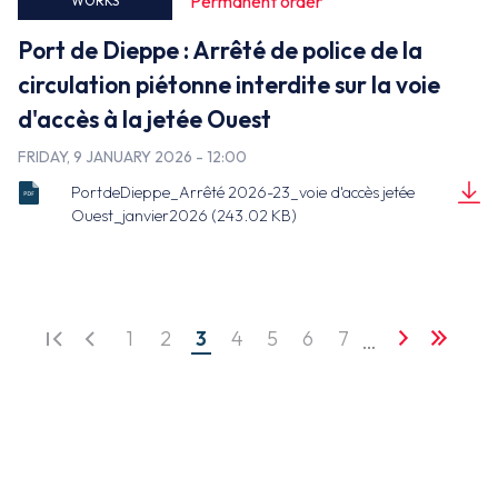
Permanent order
WORKS
Port de Dieppe : Arrêté de police de la
circulation piétonne interdite sur la voie
d'accès à la jetée Ouest
FRIDAY, 9 JANUARY 2026 - 12:00
PortdeDieppe_Arrêté 2026-23_voie d'accès jetée
Arrêté 2026-
Ouest_janvier2026 (243.02 KB)
23_PORTS DE
Document
NORMANDIE_voie
(243.02 KB)
d'accès jetée
Ouest_janvier
2026.pdf
1
2
3
4
5
6
7
…
First
Previous
Page
Page
Page
Page
Page
Page
Page
Next
Last
Pagination
page
page
page
page