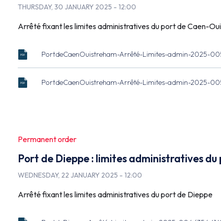
THURSDAY, 30 JANUARY 2025 - 12:00
Arrêté fixant les limites administratives du port de Caen-O
PortdeCaenOuistreham-Arrêté-Limites-admin-2025-005
ARRETE_2025_005_lim_admin_caen_o.pdf
Document
(374.31 KB)
PortdeCaenOuistreham-Arrêté-Limites-admin-2025-005
ARRETE_2025_005_lim_admin_co_plan.pdf
Document
(7.76 MB)
Permanent order
Port de Dieppe : limites administratives du
WEDNESDAY, 22 JANUARY 2025 - 12:00
Arrêté fixant les limites administratives du port de Dieppe