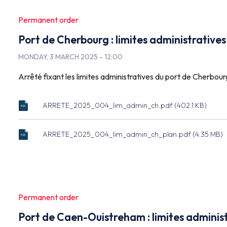
Permanent order
Port de Cherbourg : limites administratives
MONDAY, 3 MARCH 2025 - 12:00
Arrêté fixant les limites administratives du port de Cherbour
ARRETE_2025_004_lim_admin_ch.pdf (402.1 KB)
ARRETE_2025_004_lim_admin_ch.pdf
Document
(402.1 KB)
ARRETE_2025_004_lim_admin_ch_plan.pdf (4.35 MB)
ARRETE_2025_004_lim_admin_ch_plan.pdf
Document
(4.35 MB)
Permanent order
Port de Caen-Ouistreham : limites administ