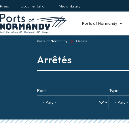
Skip
Press
Documentation
Media library
to
main
Main
Ports of Normandy
content
navigation
Ports of Normandy
Orders
Breadcrumb
Arrêtés
Port
Type