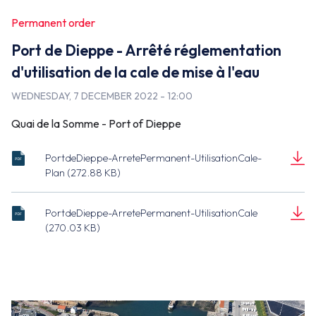
False
Permanent order
Port de Dieppe - Arrêté réglementation
d'utilisation de la cale de mise à l'eau
WEDNESDAY, 7 DECEMBER 2022 - 12:00
Quai de la Somme - Port of Dieppe
PortdeDieppe-ArretePermanent-UtilisationCale-
PortdeDieppe-
Plan (272.88 KB)
ArretePermanent-
Document
UtilisationCale-
(272.88 KB)
Plan.pdf
PortdeDieppe-ArretePermanent-UtilisationCale
PortdeDieppe-
(270.03 KB)
ArretePermanent-
Document
UtilisationCale.pdf
(270.03 KB)