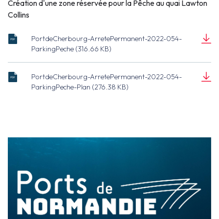
Création d'une zone réservée pour la Pêche au quai Lawton
Collins
PortdeCherbourg-ArretePermanent-2022-054-
Arrêté 2002-
ParkingPeche (316.66 KB)
054_Parkin_Pêche_Cherbourg.pdf
Document
(316.66 KB)
PortdeCherbourg-ArretePermanent-2022-054-
Arrêté_2022-
ParkingPeche-Plan (276.38 KB)
054_Plan.PDF
Document
(276.38 KB)