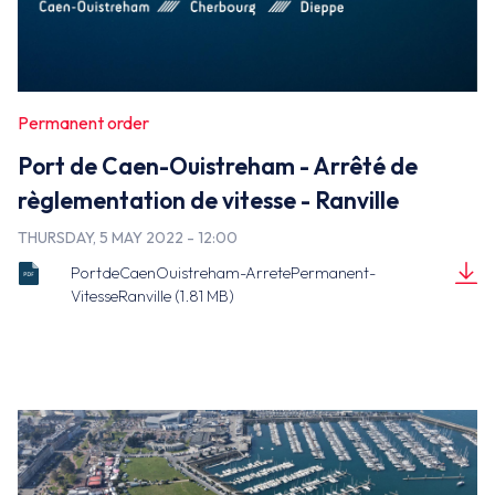
False
Permanent order
Port de Caen-Ouistreham - Arrêté de
règlementation de vitesse - Ranville
THURSDAY, 5 MAY 2022 - 12:00
PortdeCaenOuistreham-ArretePermanent-
VitesseRanville (1.81 MB)
ARRETE_2022_020_co_trav_pdn_ranville__plan.p
Document
(1.81 MB)