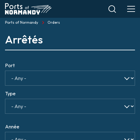
Skip
to
main
Ports of Normandy
Orders
Breadcrumb
content
Arrêtés
Port
Type
Année