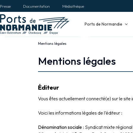
Aller
Presse
Documentation
Médiathèque
au
contenu
Main
Ports de Normandie
principal
navigation
Mentions légales
Fil
d'Ariane
Mentions légales
Mentions
légales
Éditeur
Vous êtes actuellement connecté(e) sur le sit
Voici les informations légales de l’éditeur :
Dénomination sociale
: Syndicat mixte région