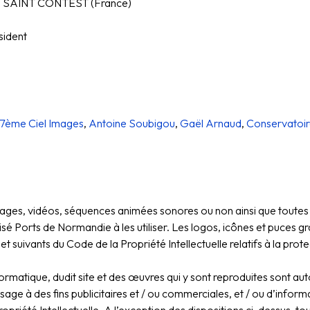
280 SAINT CONTEST (France)
sident
7ème Ciel Images
,
Antoine Soubigou
,
Gaël Arnaud
,
Conservatoire
mages, vidéos, séquences animées sonores ou non ainsi que toutes œ
é Ports de Normandie à les utiliser. Les logos, icônes et puces gr
1.1 et suivants du Code de la Propriété Intellectuelle relatifs à la p
ormatique, dudit site et des œuvres qui y sont reproduites sont aut
age à des fins publicitaires et / ou commerciales, et / ou d’inform