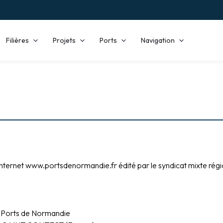
Filières
Projets
Ports
Navigation
e internet www.portsdenormandie.fr
édité par le syndicat mixte ré
al Ports de Normandie