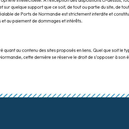
ropriété Intellectuelle. A l’exception des dispositions ci-dessus, to
 sur quelque support que ce soit, de tout ou partie du site, de tou
alable de Ports de Normandie est strictement interdite et constitu
les et au paiement de dommages et intérêts.
quant au contenu des sites proposés en liens. Quel que soit le type 
de Normandie, cette dernière se réserve le droit de s’opposer à son 