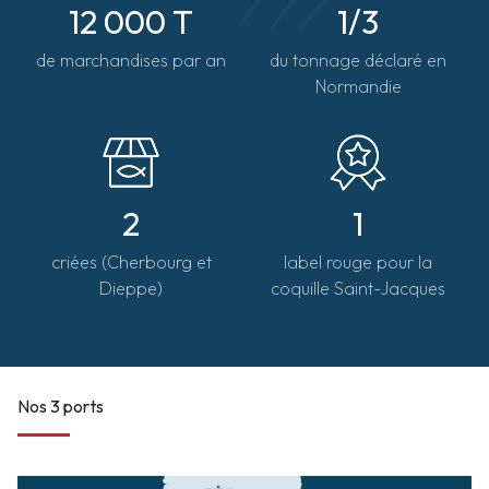
12 000 T
1/3
de marchandises par an
du tonnage déclaré en
Normandie
2
1
criées (Cherbourg et
label rouge pour la
Dieppe)
coquille Saint-Jacques
Nos 3 ports