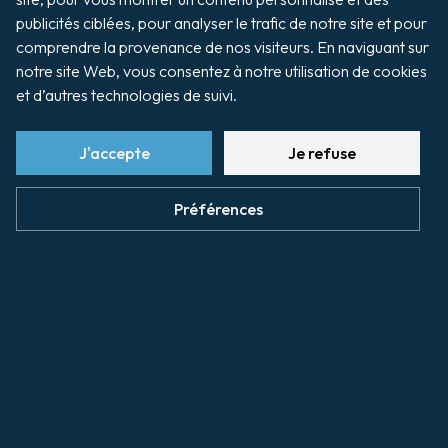
publicités ciblées, pour analyser le trafic de notre site et pour 
comprendre la provenance de nos visiteurs. En naviguant sur 
Les projets
notre site Web, vous consentez à notre utilisation de cookies 
et d’autres technologies de suivi.
J'accepte
Je refuse
Voir plus de projets...
Préférences
Les projets du Port de
Caen-Ouistreham
Les projets du Port de