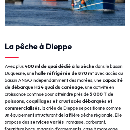
La pêche à Dieppe
Avec plus
400 ml de quai dédié à la pêche
dans le bassin
Duquesne, une
halle réfrigérée de 870 m²
avec accès au
bassin ANGO indépendamment des marées, une
capacité
de débarque H24 quai du carénage
, une activité en
croissance continue pour atteindre près de
5 000 T de
poissons, coquillages et crustacés débarqués et
commercialisés
, la criée de Dieppe se positionne comme
un équipement structurant de la filière pêche régionale. Elle
propose des
services variés
: ramasse, carburant,
fourniture bacs, magasin d’armements, case à mareyage....