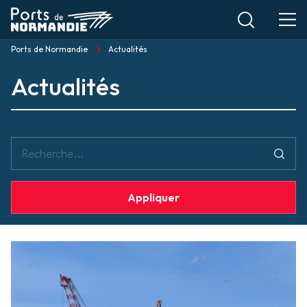
Aller
au
contenu
Ports de Normandie
Actualités
Fil
principal
Actualités
d'Ariane