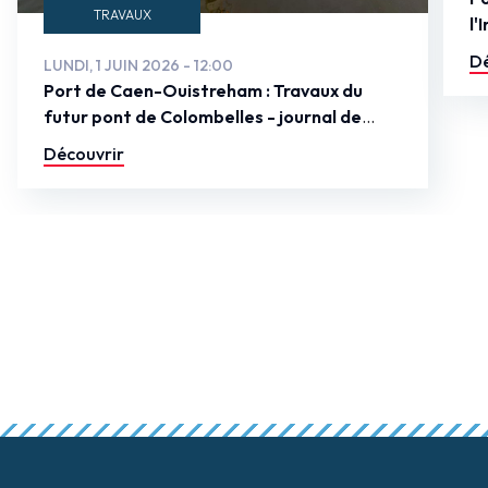
TRAVAUX
l'
Dé
LUNDI, 1 JUIN 2026 - 12:00
Port de Caen-Ouistreham : Travaux du
futur pont de Colombelles - journal de
chantier
Découvrir