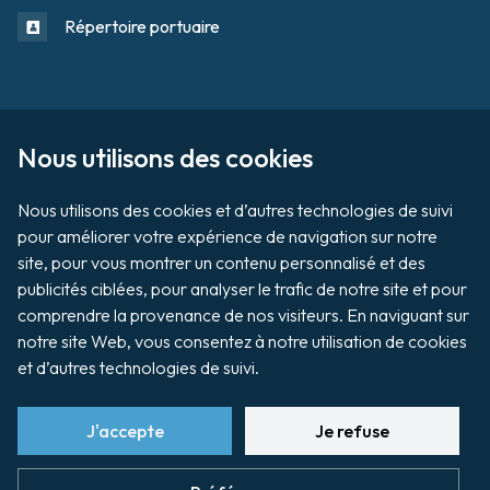
Répertoire portuaire
Sur le domaine portuaire
Footer
Nous utilisons des cookies

Tournage / Prises de vues
Nous utilisons des cookies et d’autres technologies de suivi 
Organiser un évènement
pour améliorer votre expérience de navigation sur notre 
site, pour vous montrer un contenu personnalisé et des 
publicités ciblées, pour analyser le trafic de notre site et pour 
comprendre la provenance de nos visiteurs. En naviguant sur 
Vente aux enchères de biens
notre site Web, vous consentez à notre utilisation de cookies 
et d’autres technologies de suivi.
Payer ma facture
J'accepte
Je refuse
footer
Préférences cookies
Plan du site
Mentions légales