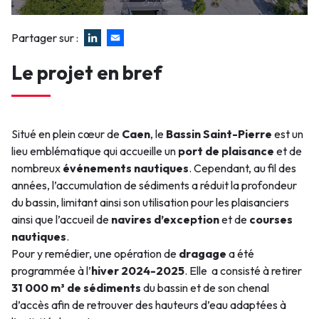
Faux
Partager sur :
Le projet en bref
Situé en plein cœur de
Caen
, le
Bassin Saint-Pierre
est un
lieu emblématique qui accueille un
port de plaisance
et de
nombreux
événements nautiques
. Cependant, au fil des
années, l’accumulation de sédiments a réduit la profondeur
du bassin, limitant ainsi son utilisation pour les plaisanciers
ainsi que l’accueil de
navires d’exception
et de
courses
nautiques
.
Pour y remédier, une opération de
dragage
a été
programmée à l’
hiver 2024-2025
. Elle a consisté à retirer
31 000 m³ de sédiments
du bassin et de son chenal
d’accès afin de retrouver des hauteurs d’eau adaptées à