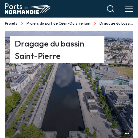
Aller
au
contenu
Projets
Projets du port de Caen-Ouistreham
Dragage du bassin Saint-Pierre
Fil
principal
d'Ariane
Dragage
Dragage du bassin
du
Saint-Pierre
bassin
Saint-
Pierre