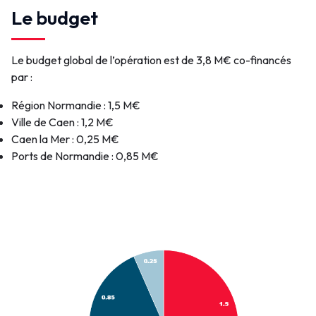
Le budget
Cliquez pour télécharger
Dragage Bassin St-pierre-gestion-
sédiments.pdf (2.72 Mo)
Dragage
Le budget global de l’opération est de 3,8 M€ co-financés
Document
20241011-ARRETE-PREFECTORAL-
Bassin St-
par :
DDTM (1.24 Mo)
pierre-
20241011 -
Document
20241011-ARRETE-PREFECTORAL-
gestion-
Ports de
Région Normandie : 1,5 M€
DREAL (3.44 Mo)
sédiments.pdf
Normandie
20241011 -
Ville de Caen : 1,2 M€
Document
- AP
Ports de
Caen la Mer : 0,25 M€
Liens
DDTM.pdf
Normandie
Ports de Normandie : 0,85 M€
- AP
Nautisme Caen Ouistreham
DREAL.pdf
Port de Caen-Ouistreham
Contact
contact@portsdenormandie.fr