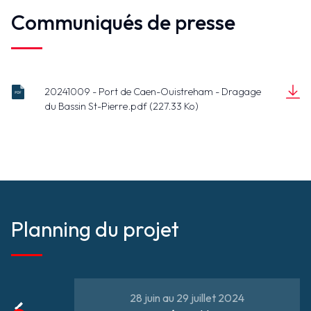
Communiqués de presse
20241009 - Port de Caen-Ouistreham - Dragage
20241009 -
du Bassin St-Pierre.pdf (227.33 Ko)
Port de
Document
Caen-
(227.33 Ko)
Ouistreham
- Dragage
du Bassin
St-
Pierre.pdf
Planning du projet
28 juin au 29 juillet 2024