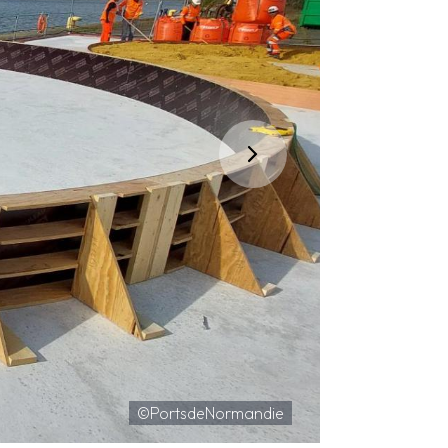
©PortsdeNormandie