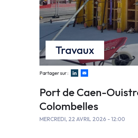
de
chantier
du
futur
Travaux
pont
de
Partager sur :
Faux
Colombelles
Port de Caen-Ouistre
Colombelles
MERCREDI, 22 AVRIL 2026 - 12:00