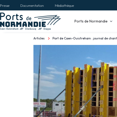
Aller
Presse
Documentation
Médiathèque
au
contenu
Main
Ports de Normandie
principal
navigation
Articles
Port de Caen-Ouistreham : journal de chant
Fil
d'Ariane
Port
de
Caen-
Ouistreham
:
journal