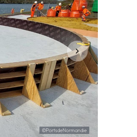
©PortsdeNormandie