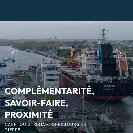
Aller
au
contenu
Page
principal
d'accueil
COMPLÉMENTARITÉ,
SAVOIR-FAIRE,
PROXIMITÉ
CAEN-OUISTREHAM, CHERBOURG ET
DIEPPE