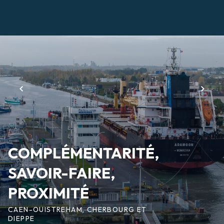
Aller
au
contenu
Page
principal
d'accueil
COMPLÉMENTARITÉ,
SAVOIR-FAIRE,
PROXIMITÉ
CAEN-OUISTREHAM, CHERBOURG ET
DIEPPE