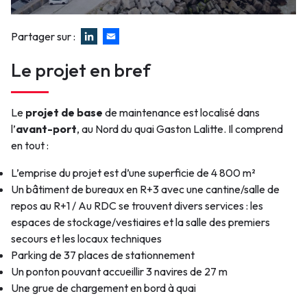
de
Faux
Partager sur :
Dieppe-
Le projet en bref
Le-
Tréport
Le
projet de base
de maintenance est localisé dans
l’
avant-port
, au Nord du quai Gaston Lalitte. Il comprend
en tout :
L’emprise du projet est d’une superficie de 4 800 m²
Un bâtiment de bureaux en R+3 avec une cantine/salle de
repos au R+1 / Au RDC se trouvent divers services : les
espaces de stockage/vestiaires et la salle des premiers
secours et les locaux techniques
Parking de 37 places de stationnement
Un ponton pouvant accueillir 3 navires de 27 m
Une grue de chargement en bord à quai