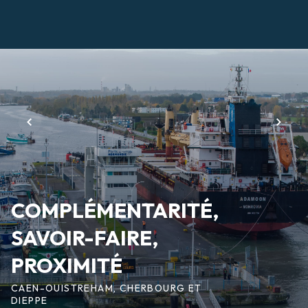
Aller
au
contenu
Page
principal
d'accueil
COMPLÉMENTARITÉ,
SAVOIR-FAIRE,
PROXIMITÉ
CAEN-OUISTREHAM, CHERBOURG ET
DIEPPE