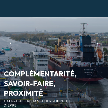
Aller
au
contenu
Page
principal
d'accueil
COMPLÉMENTARITÉ,
SAVOIR-FAIRE,
PROXIMITÉ
CAEN-OUISTREHAM, CHERBOURG ET
DIEPPE