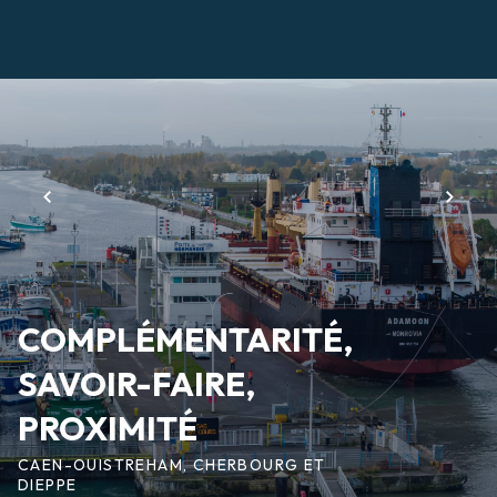
Aller
au
contenu
Page
principal
d'accueil
COMPLÉMENTARITÉ,
SAVOIR-FAIRE,
PROXIMITÉ
CAEN-OUISTREHAM, CHERBOURG ET
DIEPPE