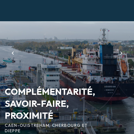
Aller
au
contenu
Page
principal
d'accueil
COMPLÉMENTARITÉ,
SAVOIR-FAIRE,
PROXIMITÉ
CAEN-OUISTREHAM, CHERBOURG ET
DIEPPE