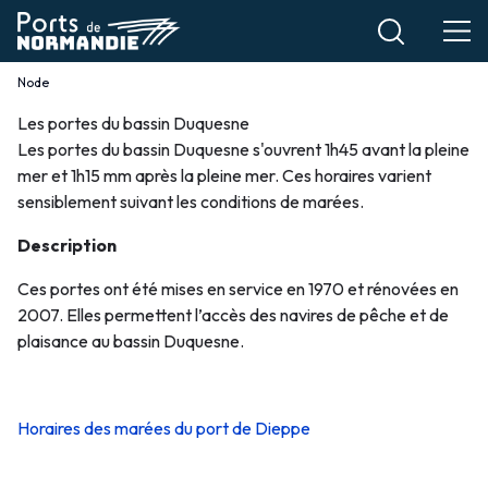
Aller
au
contenu
Node
Fil
principal
Les portes du bassin Duquesne
d'Ariane
Les
Les portes du bassin Duquesne s'ouvrent 1h45 avant la pleine
mer et 1h15 mm après la pleine mer. Ces horaires varient
portes
sensiblement suivant les conditions de marées.
du
Description
Bassin
Ces portes ont été mises en service en 1970 et rénovées en
2007. Elles permettent l’accès des navires de pêche et de
Duquesne
plaisance au bassin Duquesne.
Horaires des marées du port de Dieppe