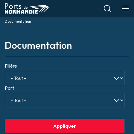
Aller
au
contenu
Documentation
Fil
principal
d'Ariane
Documentation
Filière
Port