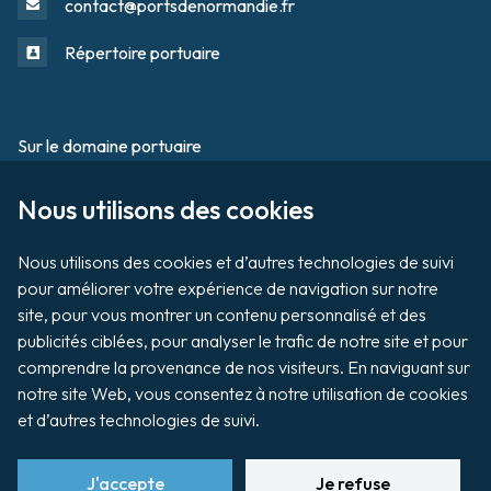
contact@portsdenormandie.fr
Répertoire portuaire
Sur le domaine portuaire
Footer
Nous utilisons des cookies

Tournage / Prises de vues
Organiser un évènement
Nous utilisons des cookies et d’autres technologies de suivi 
pour améliorer votre expérience de navigation sur notre 
site, pour vous montrer un contenu personnalisé et des 
publicités ciblées, pour analyser le trafic de notre site et pour 
Vente aux enchères de biens
comprendre la provenance de nos visiteurs. En naviguant sur 
notre site Web, vous consentez à notre utilisation de cookies 
Payer ma facture
et d’autres technologies de suivi.
J'accepte
Je refuse