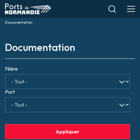
Aller
au
contenu
Documentation
Fil
principal
d'Ariane
Documentation
Filière
Port