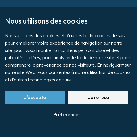
Sur le domaine portuaire
Footer
Nous utilisons des cookies

Tournage / Prises de vues
Nous utilisons des cookies et d’autres technologies de suivi 
pour améliorer votre expérience de navigation sur notre 
Organiser un évènement
site, pour vous montrer un contenu personnalisé et des 
publicités ciblées, pour analyser le trafic de notre site et pour 
comprendre la provenance de nos visiteurs. En naviguant sur 
Vente aux enchères de biens
notre site Web, vous consentez à notre utilisation de cookies 
et d’autres technologies de suivi.
Payer ma facture
J'accepte
Je refuse
footer
Préférences
Préférences cookies
Plan du site
Mentions légales
bottom
Politique de confidentialité
Charte graphique
Accessibilité