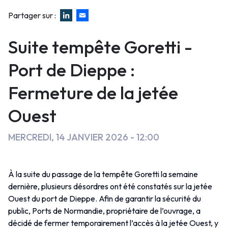
Fermeture
Faux
Infos pratiques
Partager sur :
de
Suite tempête Goretti -
la
Port de Dieppe :
jetée
Fermeture de la jetée
Ouest
Ouest
MERCREDI, 14 JANVIER 2026 - 12:00
À la suite du passage de la tempête Goretti la semaine
dernière, plusieurs désordres ont été constatés sur la jetée
Ouest du port de Dieppe. Afin de garantir la sécurité du
public, Ports de Normandie, propriétaire de l’ouvrage, a
décidé de fermer temporairement l’accès à la jetée Ouest, y