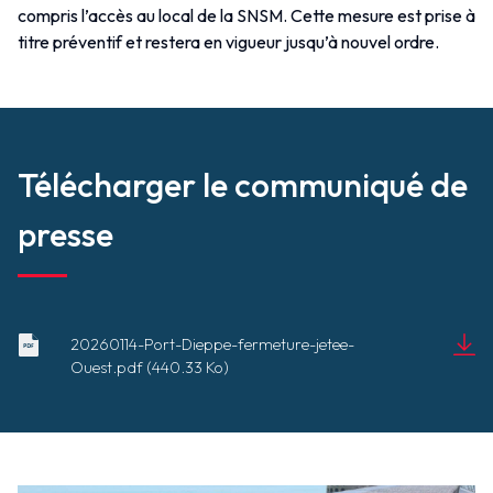
compris l’accès au local de la SNSM. Cette mesure est prise à
titre préventif et restera en vigueur jusqu’à nouvel ordre.
Télécharger le communiqué de
presse
20260114-Port-Dieppe-fermeture-jetee-
20260114-
Ouest.pdf (440.33 Ko)
Port-
Document
Dieppe-
(440.33 Ko)
fermeture-
jetee-
Ouest.pdf