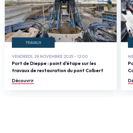
TRAVAUX
ME
VENDREDI, 28 NOVEMBRE 2025 - 12:00
Po
Port de Dieppe : point d'étape sur les
Co
travaux de restauration du pont Colbert
Dé
Découvrir