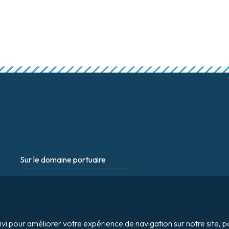
Sur le domaine portuaire
Footer
Tournage / Prises de vues
Organiser un évènement
uivi pour améliorer votre expérience de navigation sur notre site,