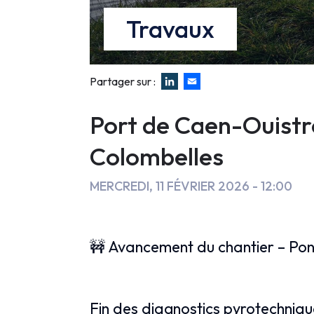
Travaux
Partager sur :
Faux
Port de Caen-Ouistre
Colombelles
MERCREDI, 11 FÉVRIER 2026 - 12:00
🚧 Avancement du chantier – Pon
Fin des diagnostics pyrotechniqu