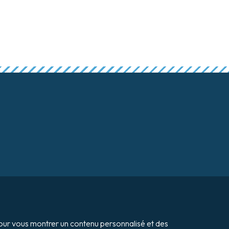
Vente aux enchères de biens
Payer ma facture
 pour vous montrer un contenu personnalisé et des 