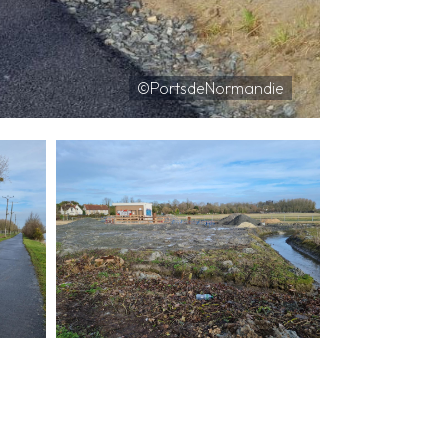
©PortsdeNormandie