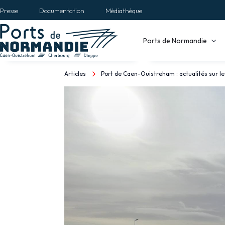
Aller
Presse
Documentation
Médiathèque
au
contenu
Main
Ports de Normandie
principal
navigation
Articles
Port de Caen-Ouistreham : actualités sur le
Fil
d'Ariane
Port
de
Caen-
Ouistreham
:
actualités