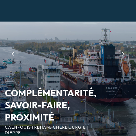
Aller
au
contenu
Page
principal
d'accueil
COMPLÉMENTARITÉ,
SAVOIR-FAIRE,
PROXIMITÉ
CAEN-OUISTREHAM, CHERBOURG ET
DIEPPE