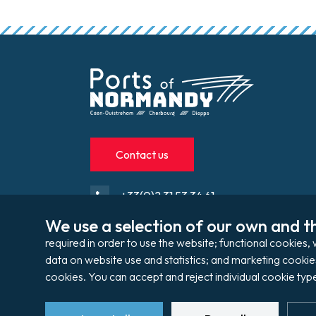
Contact us
+33(0)2 31 53 34 61
We use a selection of our own and th
contact@portsdenormandie.fr
required in order to use the website; functional cookie
Port directory
data on website use and statistics; and marketing cookie
cookies. You can accept and reject individual cookie type