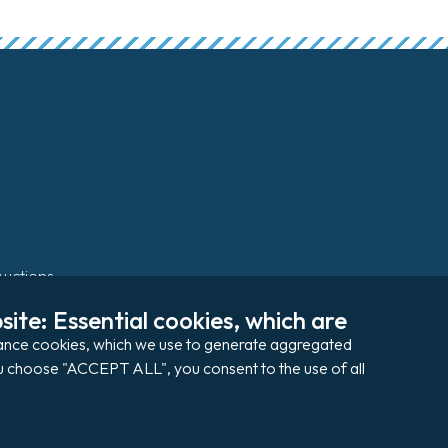
Auctions
ite: Essential cookies, which are 
Pay my invoice
rmance cookies, which we use to generate aggregated 
you choose "ACCEPT ALL", you consent to the use of all 