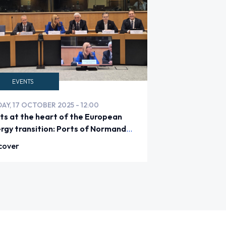
EVENTS
DAY, 17 OCTOBER 2025 - 12:00
ts at the heart of the European
rgy transition: Ports of Normandy
ngs the voice of the regions to
cover
ssels