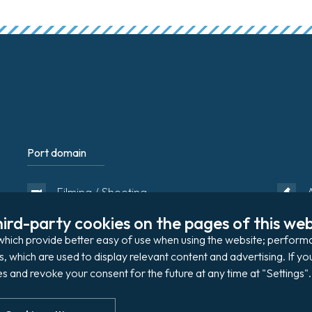
Port domain
Footer
Filming / Shooting
ird-party cookies on the pages of this webs
Organising an event
s, which provide better easy of use when using the website; perfo
s, which are used to display relevant content and advertising. If 
s and revoke your consent for the future at any time at "Settings".