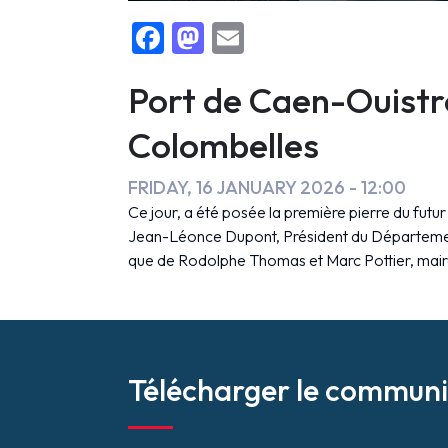
F
M
E
False
a
a
m
c
st
ai
Port de Caen-Ouistre
e
o
l
Colombelles
b
d
o
o
FRIDAY, 16 JANUARY 2026 - 12:00
Ce jour, a été posée la première pierre du fu
o
n
Jean-Léonce Dupont, Président du Département 
k
que de Rodolphe Thomas et Marc Pottier, maire
Télécharger le communi