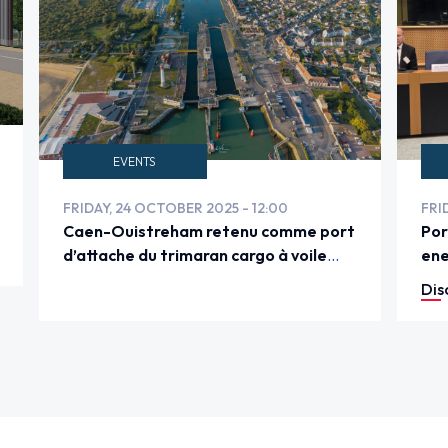
EVENTS
FRIDAY, 24 OCTOBER 2025 - 12:00
FRI
Caen-Ouistreham retenu comme port
Por
d’attache du trimaran cargo à voile
ene
VELA
bri
Dis
Bru