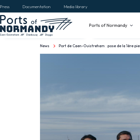
Skip
Press
Documentation
Media library
to
main
Main
Ports of Normandy
content
navigation
News
Port de Caen-Ouistreham : pose de la 1ère pi
Breadcrumb
Port
de
Caen-
Ouistreham
:
pose